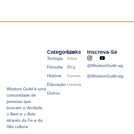
Categorias
Links
Inscreva-Se
I
Y
Teologia
Início
n
o
@WisdomGuild.wg
Filosofia
Blog
s
u
t
t
História
Cursos
@WisdomGuild-wg
a
u
g
b
Educação
Livraria
Wisdom Guild é uma
r
e
Outros
a
comunidade de
m
pessoas que
buscam a Verdade,
o Bem e o Belo
através da Fé e da
Alta cultura.