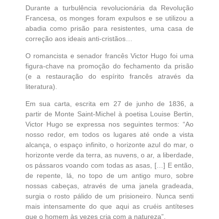
Durante a turbulência revolucionária da Revolução
Francesa, os monges foram expulsos e se utilizou a
abadia como prisão para resistentes, uma casa de
correção aos ideais anti-cristãos…
O romancista e senador francês Victor Hugo foi uma
figura-chave na promoção do fechamento da prisão
(e a restauração do espírito francês através da
literatura).
Em sua carta, escrita em 27 de junho de 1836, a
partir de Monte Saint-Michel à poetisa Louise Bertin,
Victor Hugo se expressa nos seguintes termos: “Ao
nosso redor, em todos os lugares até onde a vista
alcança, o espaço infinito, o horizonte azul do mar, o
horizonte verde da terra, as nuvens, o ar, a liberdade,
os pássaros voando com todas as asas, […] E então,
de repente, lá, no topo de um antigo muro, sobre
nossas cabeças, através de uma janela gradeada,
surgia o rosto pálido de um prisioneiro. Nunca senti
mais intensamente do que aqui as cruéis antíteses
que o homem às vezes cria com a natureza”.